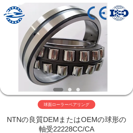
グ
supplier.
Copyright
©
2018
-
2026
ZhongHong
家
bearing
Co.,
LTD..
All
Rights
Reserved.
プ
ロ
ダ
ク
ト
球面ローラーベアリング
NTNの良質DEMまたはOEMの球形の
私
軸受22228CC/CA