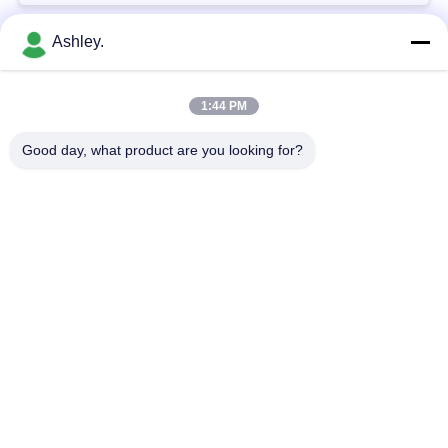
い
Ashley.
人気カテゴリ
すべて
ニ
1:44 PM
球面ローラーベアリ
テーパーローラーベ
ュ
ング
アリング
Good day, what product are you looking for?
ー
枕ブロックベアリン
ス
円筒ころ軸受
グ
引
深溝玉軸受
予備品の忍耐
用
掘削機軸受け
アンギュラ玉軸受
を
要
予約購読して下