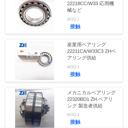
質
22218CC/W33 応用機
械など
管
MOQ:2
理
接触
私
産業用ベアリング
22211CA/W33C3 ZHベ
達
アリング供給
に
MOQ:2
接触
連
絡
メカニカルベアリング
22320BD1 ZH ベアリ
し
ング 製造者供給
な
MOQ:2
接触
さ