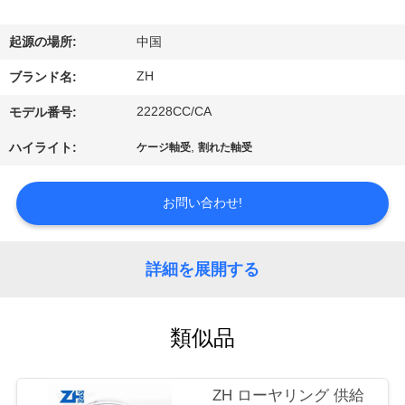
達
に
起源の場所:
中国
つ
ZH
ブランド名:
い
22228CC/CA
モデル番号:
て
,
ハイライト:
ケージ軸受
割れた軸受
工
お問い合わせ!
場
詳細を展開する
旅
行
類似品
品
ZH ローヤリング 供給