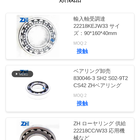
質
管
輸入軸受調達
22218KEJW33 サイ
理
ズ：90*160*40mm
MOQ:2
私
接触
達
ベアリング卸売
に
830046-3 SH2 S02-9T2
CS42 ZHベアリング
連
MOQ:2
絡
接触
し
ZH ローヤリング 供給
な
22218CC/W33 応用機
さ
械など