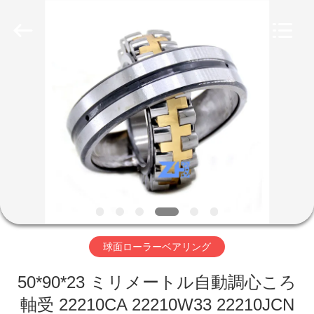
グ
supplier.
Copyright
©
2018
-
2026
ZhongHong
家
bearing
Co.,
LTD..
All
Rights
Reserved.
プ
ロ
ダ
ク
ト
球面ローラーベアリング
50*90*23 ミリメートル自動調心ころ
私
軸受 22210CA 22210W33 22210JCN