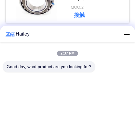
い
MOQ:2
接触
ニ
Hailey
人気カテゴリ
すべて
ュ
ー
2:37 PM
球面ローラーベアリ
テーパーローラーベ
ス
ング
アリング
Good day, what product are you looking for?
枕ブロックベアリン
引
円筒ころ軸受
グ
用
深溝玉軸受
予備品の忍耐
を
要
掘削機軸受け
アンギュラ玉軸受