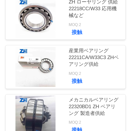
質
ZH ローヤリング 供給
22218CC/W33 応用機
管
械など
理
MOQ:2
接触
私
産業用ベアリング
達
22211CA/W33C3 ZHベ
アリング供給
に
MOQ:2
連
接触
絡
メカニカルベアリング
し
22320BD1 ZH ベアリ
ング 製造者供給
な
MOQ:2
さ
接触