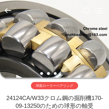
グ
supplier.
Copyright
©
2018
-
2026
ZhongHong
家
bearing
Co.,
LTD..
All
Rights
Reserved.
プ
ロ
ダ
ク
ト
球面ローラーベアリング
24124CA/W33クロム鋼の掘削機170-
私
09-13250のための球形の軸受