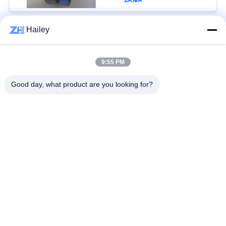
い
Hailey
人気カテゴリ
すべて
ニ
9:55 PM
ュ
球面ローラーベアリ
テーパーローラーベ
ング
アリング
Good day, what product are you looking for?
ー
ス
枕ブロックベアリン
円筒ころ軸受
グ
引
深溝玉軸受
予備品の忍耐
用
を
掘削機軸受け
アンギュラ玉軸受
要