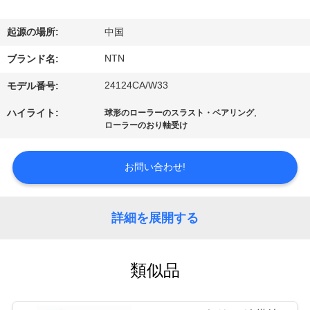
達
に
起源の場所:
中国
つ
NTN
ブランド名:
い
24124CA/W33
モデル番号:
て
,
ハイライト:
球形のローラーのスラスト・ベアリング
ローラーのおり軸受け
工
お問い合わせ!
場
旅
詳細を展開する
行
類似品
品