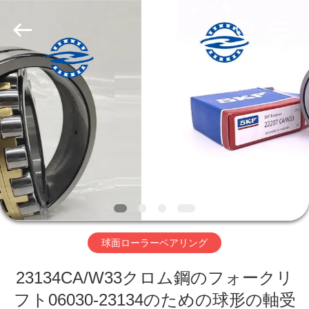
グ
supplier.
Copyright
©
2018
-
2026
ZhongHong
家
bearing
Co.,
LTD..
All
Rights
Reserved.
プ
ロ
ダ
ク
ト
球面ローラーベアリング
23134CA/W33クロム鋼のフォークリ
私
フト06030-23134のための球形の軸受