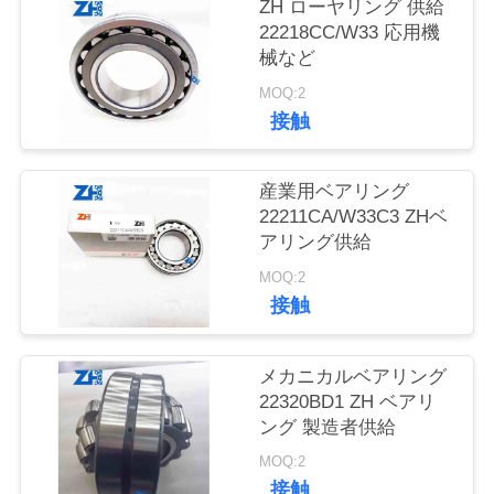
質
ZH ローヤリング 供給
22218CC/W33 応用機
管
械など
理
MOQ:2
接触
私
産業用ベアリング
達
22211CA/W33C3 ZHベ
アリング供給
に
MOQ:2
連
接触
絡
メカニカルベアリング
し
22320BD1 ZH ベアリ
ング 製造者供給
な
MOQ:2
さ
接触