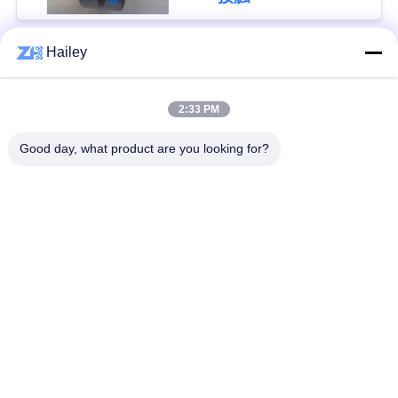
い
Hailey
人気カテゴリ
すべて
ニ
2:33 PM
ュ
球面ローラーベアリ
テーパーローラーベ
ング
アリング
Good day, what product are you looking for?
ー
ス
枕ブロックベアリン
円筒ころ軸受
グ
引
深溝玉軸受
予備品の忍耐
用
を
掘削機軸受け
アンギュラ玉軸受
要