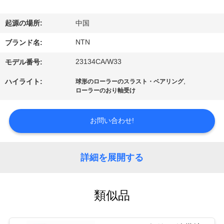
達
に
起源の場所:
中国
つ
NTN
ブランド名:
い
23134CA/W33
モデル番号:
て
,
ハイライト:
球形のローラーのスラスト・ベアリング
ローラーのおり軸受け
工
お問い合わせ!
場
旅
詳細を展開する
行
類似品
品