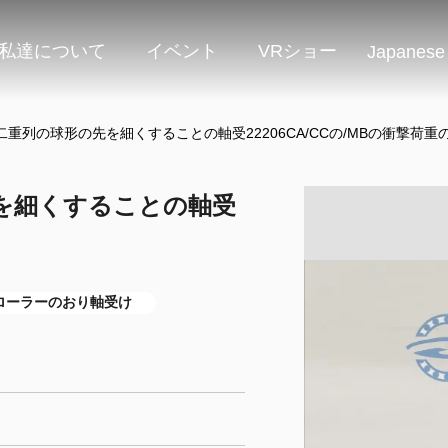
私達について
イベント
VRショー
Japanese
重列の球形の先を細くすることの軸受22206CA/CCの/MBの衝撃荷重
を細くすることの軸受
ローラーのおり軸受け