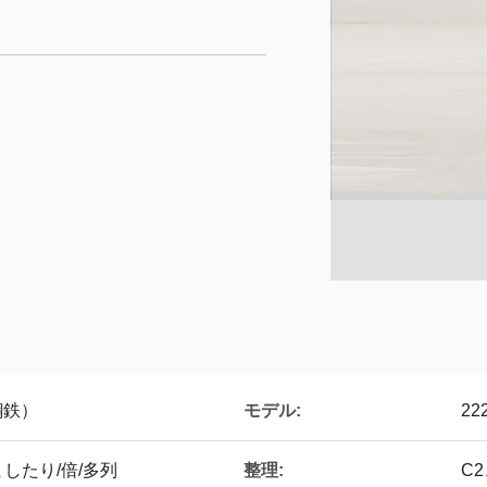
モデル:
の鋼鉄）
22
整理:
したり/倍/多列
C2