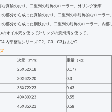
:必要な真鍮のおり、二重列の対称のローラー、外リング乗車
:二つの部分から成った真鍮のおり、二重列の非対称的なローラー
:二つの部分から成った鋼鉄おり、二重列の対称のローラー、内部
3:3つのオイル穴を使って外リングの潤滑溝を使って、
C3/C4:内部整理シリーズ:C2、C0、C3およびC
ズ
次元（mm）
重量（kg）
25X52X18
0.177
30X62X20
0.3
35X72X23
0.43
40X80X23
0,55
45X85X23
0.59