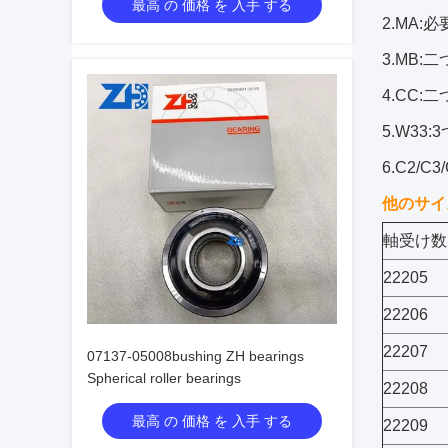
最高 の 価格 を 入手 する
2.MA
3.MB
4.CC
5.W3
6.C2/
他のサイ
軸受け数
22205
22206
22207
07137-05008bushing ZH bearings
Spherical roller bearings
22208
最高 の 価格 を 入手 する
22209