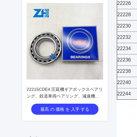
22226
22228
22230
22232
22234
22236
22238
22240
22215CDE4 圧延機ギアボックスベアリ
22244
ング、鉄道車両ベアリング、減速機ベ
アリング、製紙機械ベアリング、自動
最高 の 価格 を 入手 する
調心ころ軸受