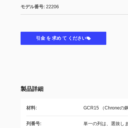
モデル番号:
22206
引金 を 求め て ください
製品詳細
材料:
GCR15 （Chrone
列番号:
単一の列は、選抜しま