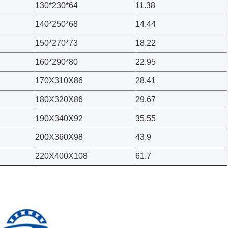
130*230*64
11.38
140*250*68
14.44
150*270*73
18.22
160*290*80
22.95
170X310X86
28.41
180X320X86
29.67
190X340X92
35.55
200X360X98
43.9
220X400X108
61.7