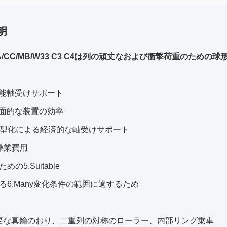
明
CA/CC/MB/W33 C3 C4は列の頑丈なおよび衝撃荷重のため
h性能軸受けサポート
h全面的な装置の効率
re小型化による経済的な軸受けサポート
r操業費用
の5.Suitable
る6.Many変化条件の範囲に適するため
:必要な真鍮のおり、二重列の対称のローラー、内部リング乗車