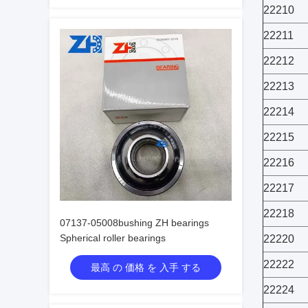
22210
22211
22212
22213
22214
22215
22216
22217
22218
07137-05008bushing ZH bearings
Spherical roller bearings
22220
22222
最高 の 価格 を 入手 する
22224