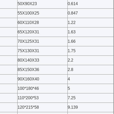
50X90X23
0.614
55X100X25
0.847
60X110X28
1.22
65X120X31
1.63
70X125X31
1.66
75X130X31
1.75
80X140X33
2.2
85X150X36
2.8
90X160X40
4
100*180*46
5
110*200*53
7.25
120*215*58
9.139