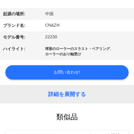
達
に
起源の場所:
中国
つ
CN&ZH
ブランド名:
い
22230
モデル番号:
て
,
ハイライト:
球形のローラーのスラスト・ベアリング
ローラーのおり軸受け
工
お問い合わせ!
場
旅
詳細を展開する
行
類似品
品