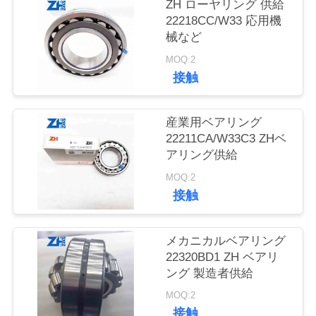
質
ZH ローヤリング 供給
22218CC/W33 応用機
管
械など
理
MOQ:2
接触
私
産業用ベアリング
達
22211CA/W33C3 ZHベ
アリング供給
に
MOQ:2
連
接触
絡
メカニカルベアリング
し
22320BD1 ZH ベアリ
ング 製造者供給
な
MOQ:2
さ
接触