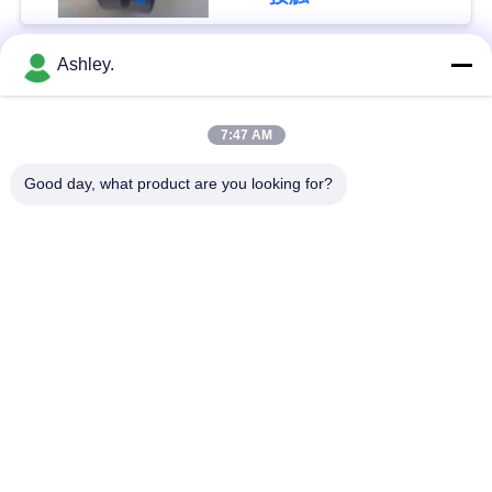
い
Ashley.
人気カテゴリ
すべて
ニ
7:47 AM
ュ
球面ローラーベアリ
テーパーローラーベ
ング
アリング
Good day, what product are you looking for?
ー
ス
枕ブロックベアリン
円筒ころ軸受
グ
引
深溝玉軸受
予備品の忍耐
用
を
掘削機軸受け
アンギュラ玉軸受
要