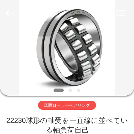
グ
supplier.
Copyright
©
2018
-
2026
ZhongHong
家
bearing
Co.,
LTD..
All
Rights
Reserved.
プ
ロ
ダ
ク
ト
球面ローラーベアリング
22230球形の軸受を一直線に並べてい
私
る軸負荷自己