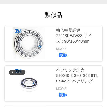
質
管
類似品
理
輸入軸受調達
22218KEJW33 サイ
私
ズ：90*160*40mm
達
MOQ:2
接触
に
連
ベアリング卸売
絡
830046-3 SH2 S02-9T2
CS42 ZHベアリング
し
MOQ:2
な
接触
さ