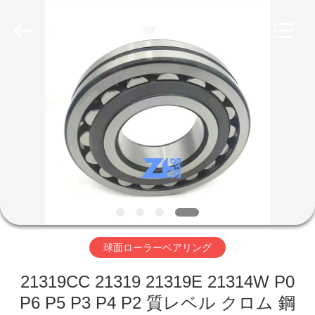
グ
supplier.
Copyright
©
2018
-
2026
ZhongHong
家
bearing
Co.,
LTD..
All
Rights
Reserved.
プ
ロ
ダ
ク
ト
球面ローラーベアリング
21319CC 21319 21319E 21314W P0
私
P6 P5 P3 P4 P2 質レベル クロム 鋼