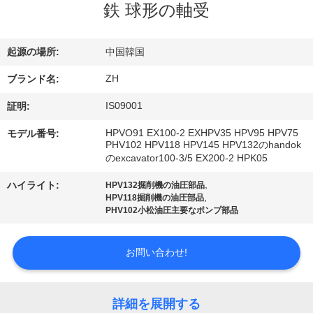
達
鉄 球形の軸受
に
つ
起源の場所:
中国韓国
い
ZH
ブランド名:
IS09001
て
証明:
HPVO91 EX100-2 EXHPV35 HPV95 HPV75
モデル番号:
PHV102 HPV118 HPV145 HPV132のhandok
工
のexcavator100-3/5 EX200-2 HPK05
場
,
ハイライト:
HPV132掘削機の油圧部品
,
HPV118掘削機の油圧部品
旅
PHV102小松油圧主要なポンプ部品
行
お問い合わせ!
品
詳細を展開する