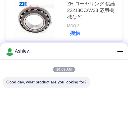
ZH ローヤリング 供給
い
22218CC/W33 応用機
械など
MOQ:2
ニ
接触
ュ
ー
Ashley.
人気カテゴリ
すべて
ス
10:09 AM
球面ローラーベアリ
テーパーローラーベ
引
ング
アリング
Good day, what product are you looking for?
用
枕ブロックベアリン
円筒ころ軸受
を
グ
要
深溝玉軸受
予備品の忍耐