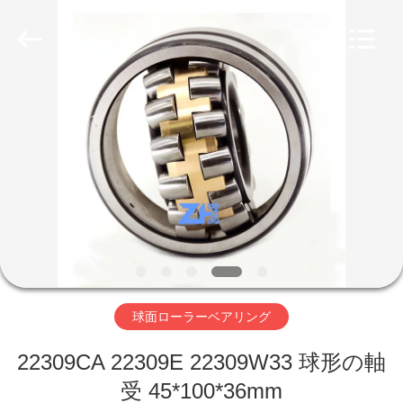
グ
supplier.
Copyright
©
2018
-
2026
ZhongHong
家
bearing
Co.,
LTD..
All
Rights
Reserved.
プ
ロ
ダ
ク
ト
球面ローラーベアリング
22309CA 22309E 22309W33 球形の軸
私
受 45*100*36mm