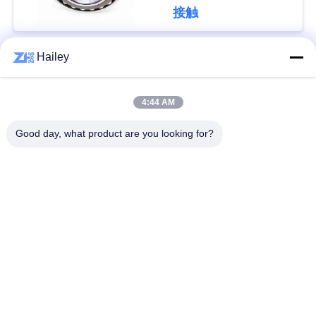
接触
い
Hailey
人気カテゴリ
ニ
すべて
ュ
4:44 AM
球面ローラーベアリ
テーパーローラーベ
ー
ング
アリング
Good day, what product are you looking for?
ス
枕ブロックベアリン
円筒ころ軸受
グ
引
用
深溝玉軸受
予備品の忍耐
を
掘削機軸受け
アンギュラ玉軸受
要