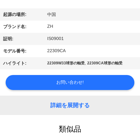
達
に
起源の場所:
中国
つ
ZH
ブランド名:
い
IS09001
証明:
て
22309CA
モデル番号:
,
ハイライト:
22309W33球形の軸受
22309CA球形の軸受
工
場
お問い合わせ!
旅
詳細を展開する
行
類似品
品