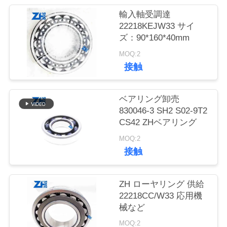
質
輸入軸受調達
管
22218KEJW33 サイ
ズ：90*160*40mm
理
MOQ:2
接触
私
達
ベアリング卸売
830046-3 SH2 S02-9T2
に
CS42 ZHベアリング
連
MOQ:2
接触
絡
し
ZH ローヤリング 供給
22218CC/W33 応用機
な
械など
さ
MOQ:2