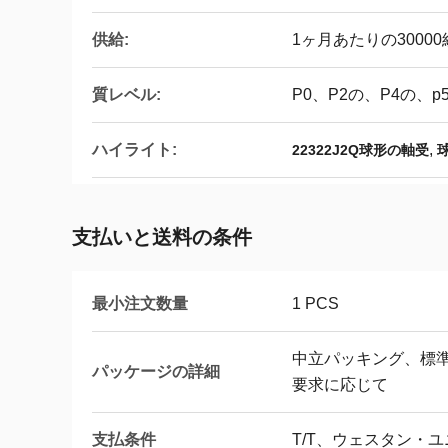
供給:
1ヶ月あたりの3000
質レベル:
P0、P2の、P4の、p
ハイライト:
,
22322J2Q球形の軸受
球
支払いと送料の条件
最小注文数量
1 PCS
中立パッキング、標
パッケージの詳細
要求に応じて
支払条件
T/T、ウェスタン・