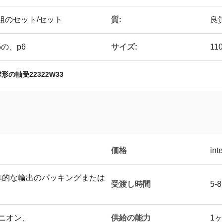
質:
0組のセット/セット
良
サイズ:
5の、p6
11
形の軸受22322W33
価格
int
準的な輸出のパッキングまたは
受渡し時間
5-
供給の能力
ユニオン、
1