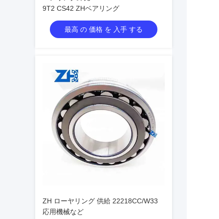
9T2 CS42 ZHベアリング
最高 の 価格 を 入手 する
ZH ローヤリング 供給 22218CC/W33
応用機械など