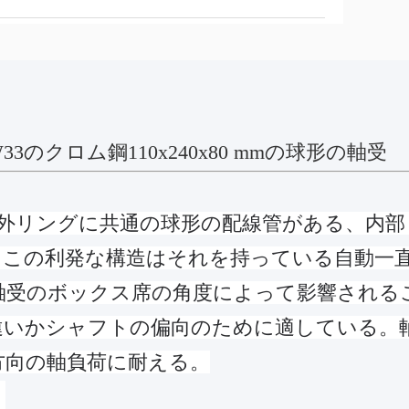
22W33のクロム鋼110x240x80 mmの球形の軸受
列がある、外リングに共通の球形の配線管がある、内
。
この利発な構造はそれを持っている自動一
軸受のボックス席の角度によって影響される
違いかシャフトの偏向のために適している。
方向の軸負荷に耐える。