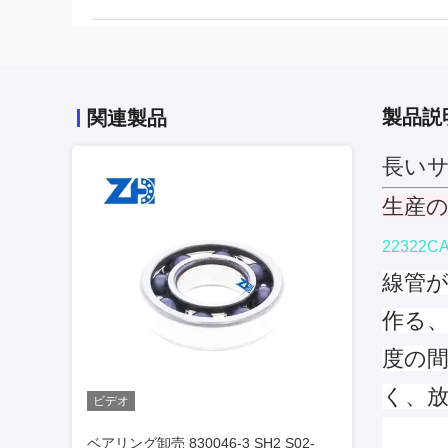
製品説
関連製品
長いサー
生産
22322C
線管
作る
度の
く、
ビデオ
ベアリング卸売 830046-3 SH2 S02-