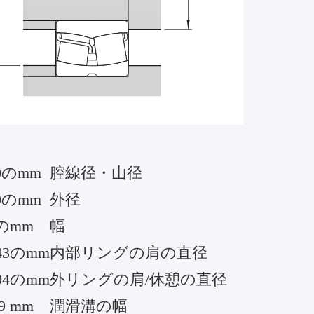
0のmm
腔線径・山径
0のmm
外径
0のmm
幅
43のmm
内部リングの肩の直径
04のmm
外リングの肩/休憩の直径
.9 mm
潤滑溝の幅