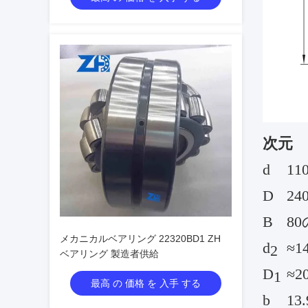
次元
d
11
D
24
B
8
メカニカルベアリング 22320BD1 ZH
d
≈1
2
ベアリング 製造者供給
D
≈2
1
最高 の 価格 を 入手 する
b
13