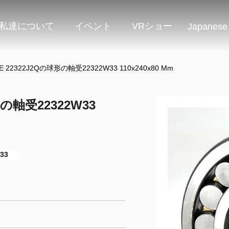
私達について
イベント
VRショー
Japanese
22E 22322J2Qの球形の軸受22322W33 110x240x80 Mm
球形の軸受22322W33
33