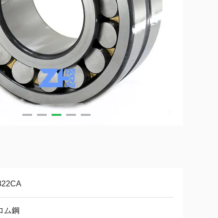
322CA
ロム鋼