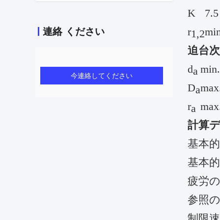
K
7.
r
mi
連絡 ください
1,2
迫台次
d
min
a
今連絡してください
D
max
a
r
max
a
計算
基本
基本的
疲労
参照
制限速