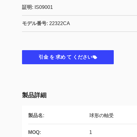
証明:
IS09001
モデル番号:
22322CA
引金 を 求め て ください
製品詳細
製品名:
球形の軸受
MOQ:
1