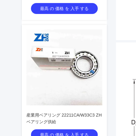
最高 の 価格 を 入手 する
産業用ベアリング 22211CA/W33C3 ZH
ベアリング供給
最高 の 価格 を 入手 する