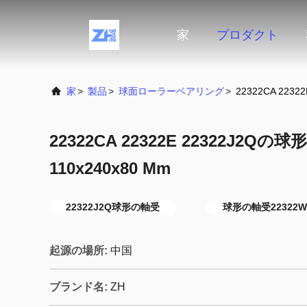
家
プロダクト
家
>
製品
>
球面ローラーベアリング
>
22322CA 223
22322CA 22322E 22322J2Qの
110x240x80 Mm
22322J2Q球形の軸受
球形の軸受22322W
起源の場所:
中国
ブランド名:
ZH