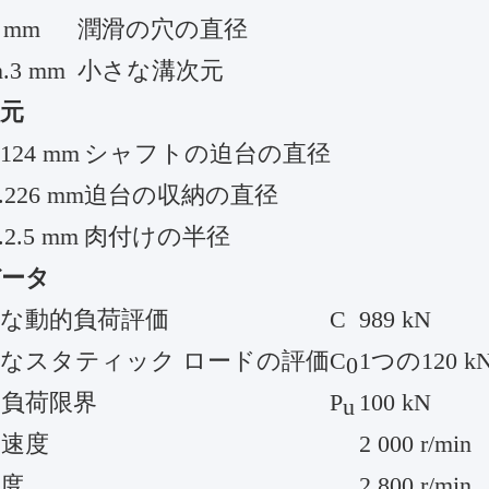
5 mm
潤滑の穴の直径
n.3 mm
小さな溝次元
元
.124 mm
シャフトの迫台の直径
.226 mm
迫台の収納の直径
.2.5 mm
肉付けの半径
データ
的な動的負荷評価
C
989 kN
なスタティック ロードの評価
C
1つの120 k
0
の負荷限界
P
100 kN
u
の速度
2 000 r/min
度
2 800 r/min