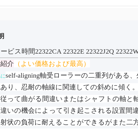
明
ビス時間22322CA 22322E 22322J2Q 223
の紹介
（よい価格および最高）
self-aligning軸受ローラーの二重
Aに
があり、忍耐の軸線に関連しての斜めに傾く
、従って曲がる間違いまたはシャフトの軸と
間違いの機会によって引き起こされる設置間
放射状の負荷に耐えることができるがまた二