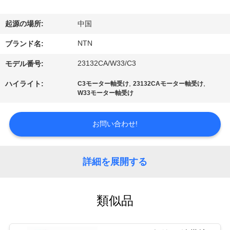
達
に
起源の場所:
中国
つ
NTN
ブランド名:
い
23132CA/W33/C3
モデル番号:
て
,
,
ハイライト:
C3モーター軸受け
23132CAモーター軸受け
W33モーター軸受け
工
お問い合わせ!
場
旅
詳細を展開する
行
類似品
品