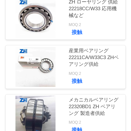
質
ZH ローヤリング 供給
22218CC/W33 応用機
管
械など
理
MOQ:2
接触
私
産業用ベアリング
達
22211CA/W33C3 ZHベ
アリング供給
に
MOQ:2
連
接触
絡
メカニカルベアリング
し
22320BD1 ZH ベアリ
ング 製造者供給
な
MOQ:2
さ
接触