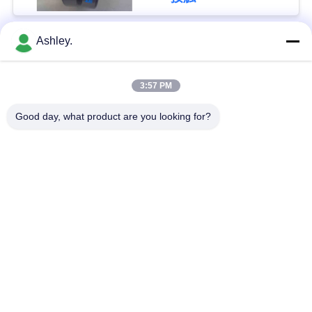
い
Ashley.
人気カテゴリ
すべて
ニ
3:57 PM
ュ
球面ローラーベアリ
テーパーローラーベ
ング
アリング
Good day, what product are you looking for?
ー
ス
枕ブロックベアリン
円筒ころ軸受
グ
引
深溝玉軸受
予備品の忍耐
用
を
掘削機軸受け
アンギュラ玉軸受
要