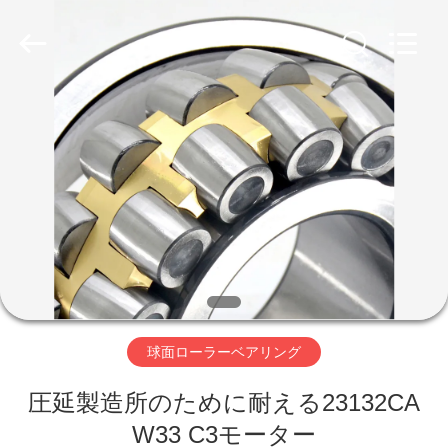
グ
supplier.
Copyright
©
2018
-
2026
ZhongHong
家
bearing
Co.,
LTD..
All
Rights
Reserved.
プ
ロ
ダ
ク
ト
球面ローラーベアリング
圧延製造所のために耐える23132CA
私
W33 C3モーター