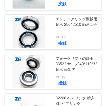
達
接触
に
つ
エンジニアリング機械用
339
軸承 28042510 軸承卸売
い
枕ブロックベアリ
て
MOQ:2
ング
接触
工
フォークリフトの軸承
場
83522 サイズ:40*110*32
軸承 輸出国
801
旅
MOQ:2
行
接触
円筒ころ軸受
品
32208 ベアリング 輸入
ZH ベアリング