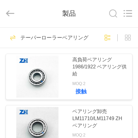
グ
supplier.
Copyright
製品
©
2018
-
2026
ZhongHong
家
941
bearing
Co.,
テーパーローラーベアリング
LTD..
球面ローラーベア
All
Rights
Reserved.
プ
リング
高負荷ベアリング
ロ
1986/1922 ベアリング供
給
ダ
MOQ:2
ク
接触
1281
ト
テーパーローラー
ベアリング卸売
LM11710/LM11749 ZH
ベアリング
私
ベアリング
MOQ:2