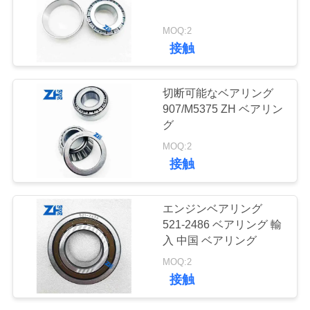
質
管
MOQ:2
641
接触
理
深溝玉軸受
切断可能なベアリング
私
907/M5375 ZH ベアリン
グ
達
MOQ:2
に
接触
連
42
エンジンベアリング
絡
521-2486 ベアリング 輸
予備品の忍耐
入 中国 ベアリング
し
MOQ:2
な
接触
さ