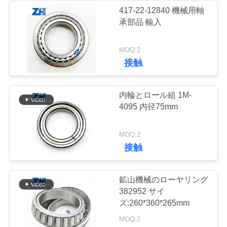
417-22-12840 機械用軸
い
承部品 輸入
889
ニ
MOQ:2
掘削機軸受け
接触
ュ
ー
内輪とロール組 1M-
4095 内径75mm
ス
211
MOQ:2
引
接触
アンギュラ玉軸受
用
鉱山機械のローヤリング
を
382952 サイ
ズ:260*360*265mm
要
MOQ:2