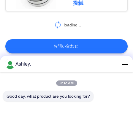
求
接触
65
し
な
loading...
スラスト玉軸受
さ
お問い合わせ!
い
Ashley.
VR
人気カテゴリ
すべて
262
SHOW
9:32 AM
針状ころ軸受
球面ローラーベアリ
テーパーローラーベ
地
ング
アリング
Good day, what product are you looking for?
図
枕ブロックベアリン
円筒ころ軸受
グ
プ